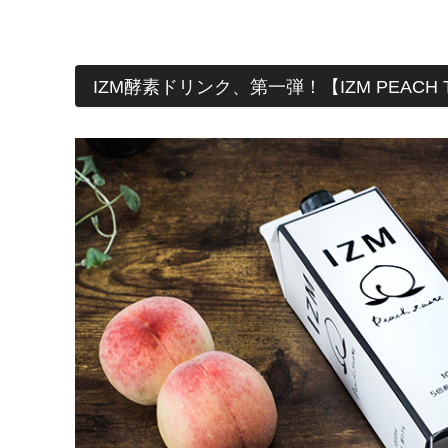
IZM酵素ドリンク、第一弾！
【IZM PEACH