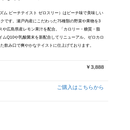
RO 3（イズム ピーチテイスト ゼロスリー）はピーチ味で美味しい
クです。瀬戸内産にこだわった75種類の野菜や果物を3
スや広島県産レモン果汁を配合。「カロリー・糖質・脂
イムQ10や乳酸菌末を新配合してリニューアル。ゼロカロ
した飲み口で爽やかなテイストに仕上げております。
￥3,888
ご購入はこちらから