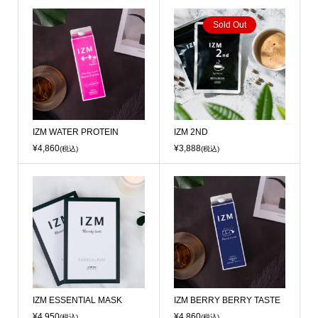
Sold Out
IZM WATER PROTEIN
IZM 2ND
¥4,860
¥3,888
(税込)
(税込)
IZM ESSENTIAL MASK
IZM BERRY BERRY TASTE
¥4,950
¥4,860
(税込)
(税込)