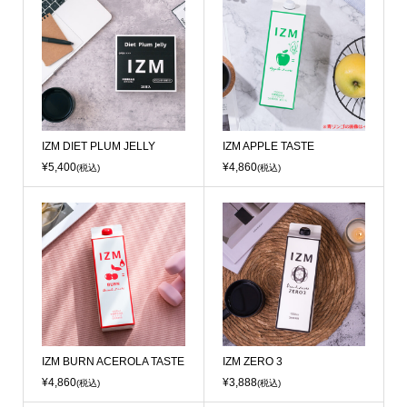
IZM DIET PLUM JELLY
IZM APPLE TASTE
¥5,400
¥4,860
(税込)
(税込)
IZM BURN ACEROLA TASTE
IZM ZERO 3
¥4,860
¥3,888
(税込)
(税込)